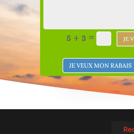
=
5 + 3
JE 
JE VEUX MON RABAIS