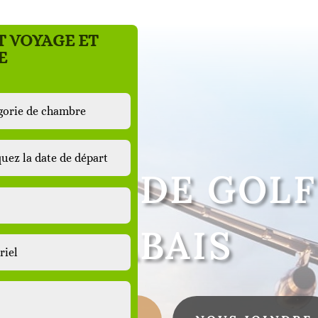
T VOYAGE ET
E
OYAGE DE GOLF
RABAIS